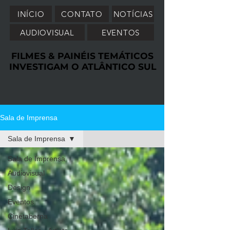
INÍCIO
CONTATO
NOTÍCIAS
AUDIOVISUAL
EVENTOS
FILMES & PAINÉIS TEMÁTICOS
FILMES & PAINÉIS TEMÁTICOS
INVESTIGAM O ATLÂNTICO SUL
INVESTIGAM O ATLÂNTICO SUL
Sala de Imprensa
Sala de Imprensa
Sala de Imprensa
Audiovisual
Design
Eventos
Cinetaberna