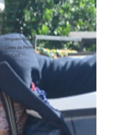
Luiz Telles - Artista
do Amanhã
Formação
Loud 'n' Roll Cinema
Videoclipe
Ninguém Sabe
Cores da Penha
MOCAS