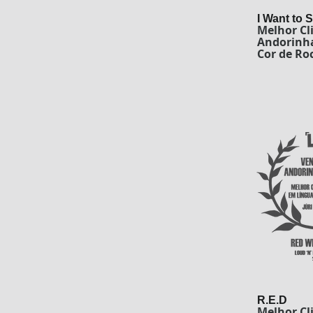
I Want to 
Melhor Cl
Andorinha
Cor de Ro
R.E.D
Melhor Cl