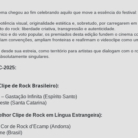
nema chegou ao fim celebrando aquilo que move a essência do festival: 
tência visual, originalidade estética e, sobretudo, por carregarem em
 do rock: liberdade criativa, transgressão e autenticidade.
écnico e do voto popular, os premiados desta edição fundem o cinema co
afiam convenções, ampliam fronteiras e reafirmam o videoclipe como 
 desde sua estreia, como território para artistas que dialogam com o ro
bsolutamente singulares.
C‑2025:
lipe de Rock Brasileiro):
 Gastação Infinita (Espírito Santo)
este (Santa Catarina)
lhor Clipe de Rock em Língua Estrangeira):
– Cor de Rock d’Ecamp (Andorra)
e (Brasil)