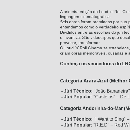
A primeira edição do Loud ’n’ Roll Ci
linguagem cinematográfica.
Seis obras foram premiadas por sua po
entendemos como o verdadeiro espírito
Divididos entre as escolhas do júri t
e inventiva. São videoclipes que des
provocar, transformar.
O Loud ’n’ Roll Cinema se estabelece,
criam obras memoráveis, ousadas e a
Conheça os vencedores do LR
Categoria Arara-Azul (Melhor C
- Júri Técnico:
"João Bananeira" –
- Júri Popular:
"Castelos" – De L
Categoria Andorinha-do-Mar (Me
- Júri Técnico:
"I Want to Sing" 
- Júri Popular:
"R.E.D" – Red Win