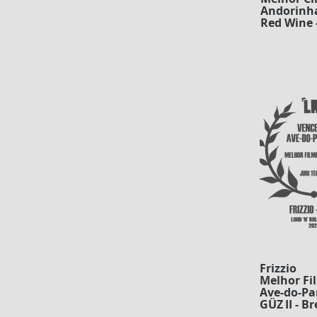
Andorinha
Red Wine -
Frizzio
Melhor Fi
Ave-do-Par
GÜZ II - B