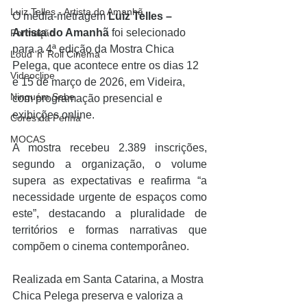
Luiz Telles - Artista do Amanhã
O média-metragem 
Luiz Telles – 
Artista do Amanhã
 foi selecionado 
Formação
para a 4ª edição da Mostra Chica 
Loud 'n' Roll Cinema
Pelega, que acontece entre os dias 12 
Videoclipe
e 15 de março de 2026, em Videira, 
Ninguém Sabe
com programação presencial e 
exibições online.
Cores da Penha
MOCAS
A mostra recebeu 2.389 inscrições, 
segundo a organização, o volume 
supera as expectativas e reafirma “a 
necessidade urgente de espaços como 
este”, destacando a pluralidade de 
territórios e formas narrativas que 
compõem o cinema contemporâneo.
Realizada em Santa Catarina, a Mostra 
Chica Pelega preserva e valoriza a 