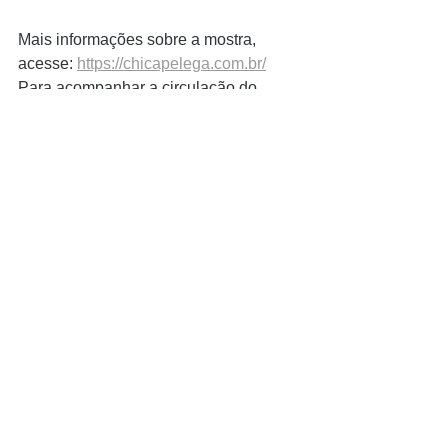
Mais informações sobre a mostra, 
acesse: 
https://chicapelega.com.br/
Para acompanhar a circulação do 
filme, siga o perfil no Instagram: 
https://www.instagram.com/filmeluiztelle
s/
Ver tudo
Posts recentes