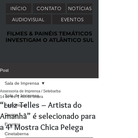
INÍCIO
CONTATO
NOTÍCIAS
AUDIOVISUAL
EVENTOS
FILMES & PAINÉIS TEMÁTICOS
FILMES & PAINÉIS TEMÁTICOS
INVESTIGAM O ATLÂNTICO SUL
INVESTIGAM O ATLÂNTICO SUL
Post
Sala de Imprensa
Assessoria de Imprensa / Setebarba
Sala de Imprensa
14 de fev.
1 min de leitura
“Luiz Telles – Artista do
Audiovisual
Amanhã” é selecionado para
Design
Eventos
a 4ª Mostra Chica Pelega
Cinetaberna